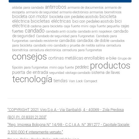
antirrobos
aldaba para candado
armario de documentos
armario de
escopeta
armario de seguridad
armario electrónico
armarios biométricos
bicicleta
bicicleta con motor
bicicleta con pedaleo asistido
eléctrica
bicicletas eléctricas
bici
bici con pedaleo asistido
eléctrica
cajas
cadena para bicicleta
caja fuerte mini
caja fuerte pequeña
candado
fuertes
candado
candado anti cizalla
candado anti napoleon
de seguridad
Candado de seguridad para furgonetas
Candado para
candados
candados de doble
furgonetas
candado resistente
candados
para bicicleta
candado viro
candado y prueba de niebla salina
cerradura
biométrica
cerradura electrónica
cerradura para furgonetas
consejos
cortinas metálicas enrollables
e-bike
Grupo de
productos
pedelec
fijación para furgonetas
mini caja fuerte
puerta de entrada
sistema de llaves
seguridad vástago candado
tecnología
tiendas
Van Lock Compact
"COPYRIGHT 2021 Viro S.p.A.- Via Garibaldi, 4 - 40069 - Zola Predosa
(BO) P.I. 01833121203"
"Reg. Impresa Bologna N° 14/98 - C.C.I.A.A. N° 391277 - Capitale Sociale:
3.500.000 € interamente versato."