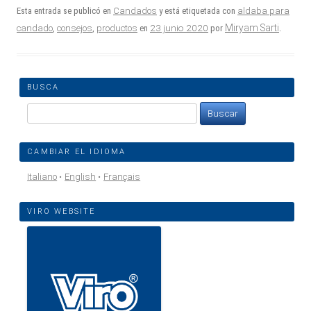
Esta entrada se publicó en
Candados
y está etiquetada con
aldaba para
23 junio 2020
Miryam Sarti
candado
,
consejos
,
productos
en
por
.
BUSCA
Buscar:
CAMBIAR EL IDIOMA
Italiano
English
Français
VIRO WEBSITE