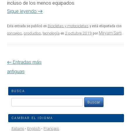
incluso de los menos equipados.
→
Sigue leyendo
Esta entrada se publicó en
Bicicletas y motocicletas
y está etiquetada con
2 octubre 2019
Miryam Sarti
consejos
,
productos
,
tecnología
en
por
.
Navegación de entradas
←
Entradas más
antiguas
BUSCA
Buscar:
CAMBIAR EL IDIOMA
Italiano
English
Français