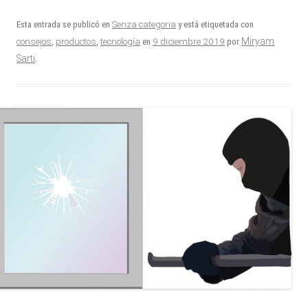
Esta entrada se publicó en
Senza categoria
y está etiquetada con
9 diciembre 2019
Miryam
consejos
,
productos
,
tecnología
en
por
Sarti
.