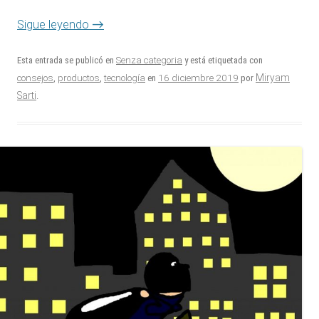
→
Sigue leyendo
Esta entrada se publicó en
Senza categoria
y está etiquetada con
16 diciembre 2019
Miryam
consejos
,
productos
,
tecnología
en
por
Sarti
.