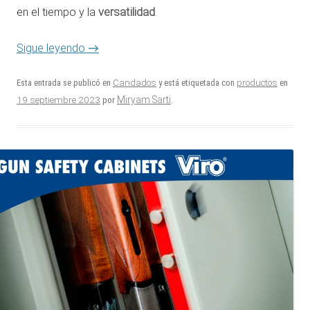
en el tiempo y la
versatilidad
.
Sigue leyendo
→
Esta entrada se publicó en
Candados
y está etiquetada con
productos
en
19 septiembre 2023
Miryam Sarti
por
.