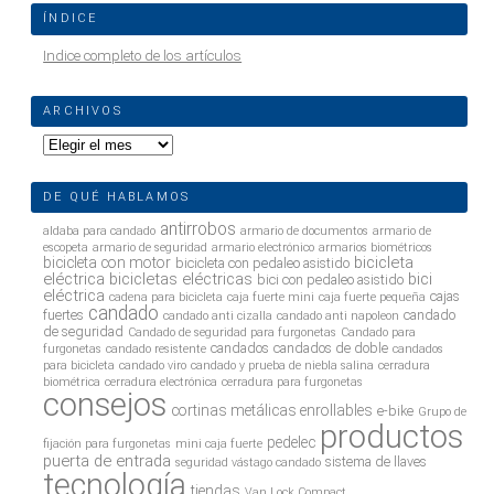
ÍNDICE
Indice completo de los artículos
ARCHIVOS
Archivos
DE QUÉ HABLAMOS
antirrobos
aldaba para candado
armario de documentos
armario de
escopeta
armario de seguridad
armario electrónico
armarios biométricos
bicicleta
bicicleta con motor
bicicleta con pedaleo asistido
eléctrica
bicicletas eléctricas
bici
bici con pedaleo asistido
eléctrica
cajas
cadena para bicicleta
caja fuerte mini
caja fuerte pequeña
candado
fuertes
candado
candado anti cizalla
candado anti napoleon
de seguridad
Candado de seguridad para furgonetas
Candado para
candados
candados de doble
furgonetas
candado resistente
candados
para bicicleta
candado viro
candado y prueba de niebla salina
cerradura
biométrica
cerradura electrónica
cerradura para furgonetas
consejos
cortinas metálicas enrollables
e-bike
Grupo de
productos
pedelec
fijación para furgonetas
mini caja fuerte
puerta de entrada
sistema de llaves
seguridad vástago candado
tecnología
tiendas
Van Lock Compact