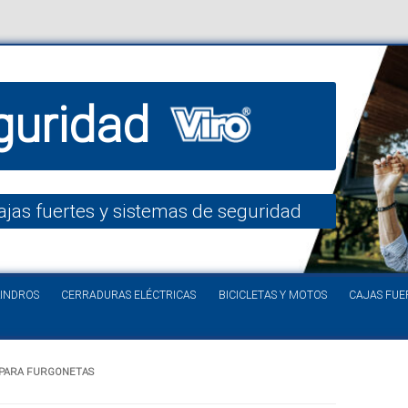
guridad
ajas fuertes y sistemas de seguridad
Saltar al contenido
LINDROS
CERRADURAS ELÉCTRICAS
BICICLETAS Y MOTOS
CAJAS FUE
 PARA FURGONETAS