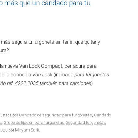
 más que un candado para tu
más segura tu furgoneta sin tener que quitar y
ura?
 la nueva
Van Lock Compact
, cerradura
para
de la conocida
Van Lock
(indicada
para furgonetas
orio ref. 4222.2035 también para camiones
).
iquetada con
Candado de seguridad para furgonetas
,
Candado
s
,
Grupo de fijación para furgonetas
,
Seguridad furgonetas
2023
Miryam Sarti
por
.