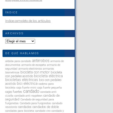
ÍNDICE
Indice completo de los artículos
ARCHIVOS
Archivos
DE QUÉ HABLAMOS
antirrobos
aldaba para candado
armario de
documentos
armario de escopeta
armario de
seguridad
armario electrónico
armarios
bicicleta con motor
bicicleta
biométricos
bicicleta eléctrica
con pedaleo asistido
bicicletas eléctricas
bici con pedaleo
bici eléctrica
asistido
cadena para
bicicleta
caja fuerte mini
caja fuerte pequeña
candado
cajas fuertes
candado anti
candado de
cizalla
candado anti napoleon
seguridad
Candado de seguridad para
furgonetas
Candado para furgonetas
candado
candados
candados de doble
resistente
candados para bicicleta
candado viro
candado y