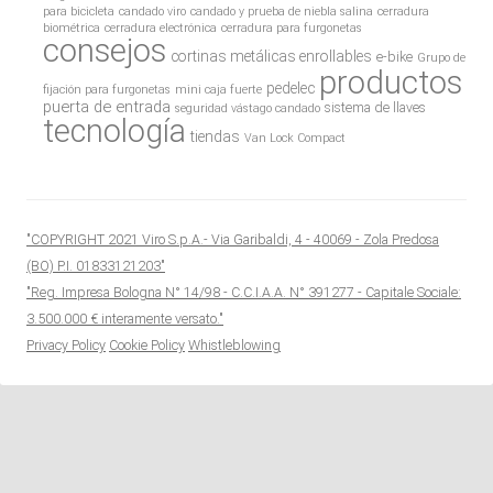
para bicicleta
candado viro
candado y prueba de niebla salina
cerradura
biométrica
cerradura electrónica
cerradura para furgonetas
consejos
cortinas metálicas enrollables
e-bike
Grupo de
productos
pedelec
fijación para furgonetas
mini caja fuerte
puerta de entrada
sistema de llaves
seguridad vástago candado
tecnología
tiendas
Van Lock Compact
"COPYRIGHT 2021 Viro S.p.A.- Via Garibaldi, 4 - 40069 - Zola Predosa
(BO) P.I. 01833121203"
"Reg. Impresa Bologna N° 14/98 - C.C.I.A.A. N° 391277 - Capitale Sociale:
3.500.000 € interamente versato."
Privacy Policy
Cookie Policy
Whistleblowing