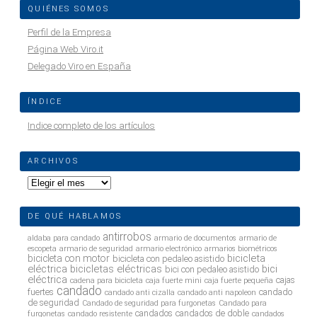
QUIÉNES SOMOS
Perfil de la Empresa
Página Web Viro.it
Delegado Viro en España
ÍNDICE
Indice completo de los artículos
ARCHIVOS
Archivos
DE QUÉ HABLAMOS
antirrobos
aldaba para candado
armario de documentos
armario de
escopeta
armario de seguridad
armario electrónico
armarios biométricos
bicicleta
bicicleta con motor
bicicleta con pedaleo asistido
eléctrica
bicicletas eléctricas
bici
bici con pedaleo asistido
eléctrica
cajas
cadena para bicicleta
caja fuerte mini
caja fuerte pequeña
candado
fuertes
candado
candado anti cizalla
candado anti napoleon
de seguridad
Candado de seguridad para furgonetas
Candado para
candados
candados de doble
furgonetas
candado resistente
candados