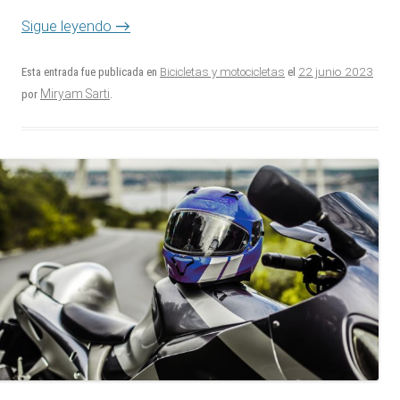
Sigue leyendo
→
22 junio 2023
Esta entrada fue publicada en
Bicicletas y motocicletas
el
Miryam Sarti
por
.