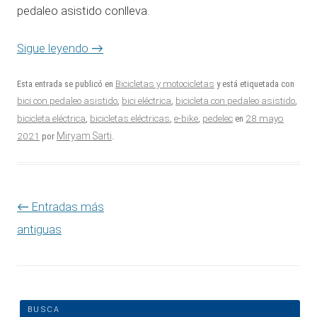
pedaleo asistido conlleva.
Sigue leyendo
→
Esta entrada se publicó en
Bicicletas y motocicletas
y está etiquetada con
bici con pedaleo asistido
,
bici eléctrica
,
bicicleta con pedaleo asistido
,
28 mayo
bicicleta eléctrica
,
bicicletas eléctricas
,
e-bike
,
pedelec
en
2021
Miryam Sarti
por
.
Navegación de entradas
←
Entradas más
antiguas
BUSCA