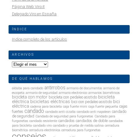
Página Web Viro.it
Delegado Viro en España
ÍNDICE
Indice completo de los artículos
ARCHIVOS
Archivos
DE QUÉ HABLAMOS
antirrobos
aldaba para candado
armario de documentos
armario de
escopeta
armario de seguridad
armario electrónico
armarios biométricos
bicicleta
bicicleta con motor
bicicleta con pedaleo asistido
eléctrica
bicicletas eléctricas
bici
bici con pedaleo asistido
eléctrica
cajas
cadena para bicicleta
caja fuerte mini
caja fuerte pequeña
candado
fuertes
candado
candado anti cizalla
candado anti napoleon
de seguridad
Candado de seguridad para furgonetas
Candado para
candados
candados de doble
furgonetas
candado resistente
candados
para bicicleta
candado viro
candado y prueba de niebla salina
cerradura
biométrica
cerradura electrónica
cerradura para furgonetas
consejos