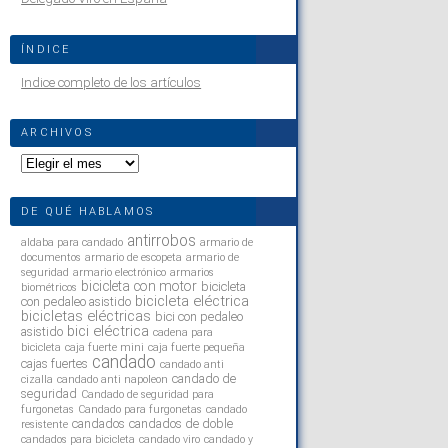
ÍNDICE
Indice completo de los artículos
ARCHIVOS
Archivos
DE QUÉ HABLAMOS
antirrobos
aldaba para candado
armario de
documentos
armario de escopeta
armario de
seguridad
armario electrónico
armarios
bicicleta con motor
bicicleta
biométricos
bicicleta eléctrica
con pedaleo asistido
bicicletas eléctricas
bici con pedaleo
bici eléctrica
asistido
cadena para
bicicleta
caja fuerte mini
caja fuerte pequeña
candado
cajas fuertes
candado anti
candado de
cizalla
candado anti napoleon
seguridad
Candado de seguridad para
furgonetas
Candado para furgonetas
candado
candados
candados de doble
resistente
candados para bicicleta
candado viro
candado y