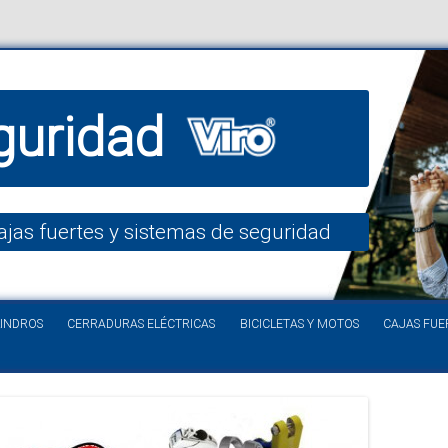
guridad
ajas fuertes y sistemas de seguridad
Saltar al contenido
LINDROS
CERRADURAS ELÉCTRICAS
BICICLETAS Y MOTOS
CAJAS FUE