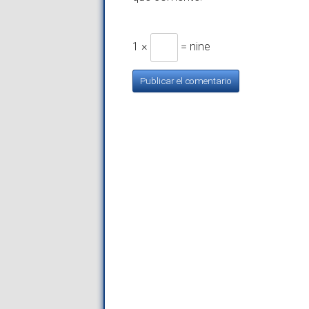
1 ×
= nine