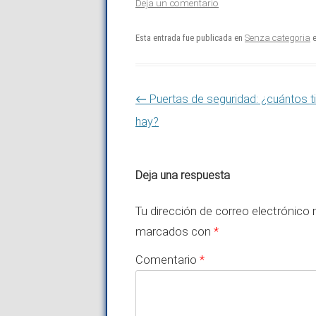
Deja un comentario
Esta entrada fue publicada en
Senza categoria
e
Navegación de entradas
←
Puertas de seguridad: ¿cuántos t
hay?
Deja una respuesta
Tu dirección de correo electrónico 
marcados con
*
Comentario
*