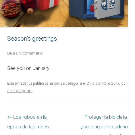
Season’s greetings
Deja un comentario
See you on January!
21 diciembre 2016
Esta entrada fue publicada en
Senza categoria
el
por
calessandrini
.
Navegación de entradas
←
Los robos en la
Proteger la bicicleta:
época de las redes
¿arco rígido o cadena