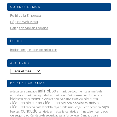
QUIÉNES SOMOS
Perfil de la Empresa
Página Web Viro.it
Delegado Viro en España
ÍNDICE
Indice completo de los artículos
ARCHIVOS
Archivos
DE QUÉ HABLAMOS
antirrobos
aldaba para candado
armario de documentos
armario de
escopeta
armario de seguridad
armario electrónico
armarios biométricos
bicicleta
bicicleta con motor
bicicleta con pedaleo asistido
eléctrica
bicicletas eléctricas
bici
bici con pedaleo asistido
eléctrica
cajas
cadena para bicicleta
caja fuerte mini
caja fuerte pequeña
candado
fuertes
candado
candado anti cizalla
candado anti napoleon
de seguridad
Candado de seguridad para furgonetas
Candado para