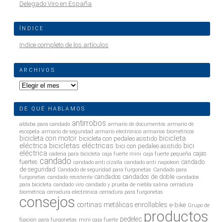
Delegado Viro en España
ÍNDICE
Indice completo de los artículos
ARCHIVOS
Archivos
DE QUÉ HABLAMOS
antirrobos
aldaba para candado
armario de documentos
armario de
escopeta
armario de seguridad
armario electrónico
armarios biométricos
bicicleta
bicicleta con motor
bicicleta con pedaleo asistido
eléctrica
bicicletas eléctricas
bici
bici con pedaleo asistido
eléctrica
cajas
cadena para bicicleta
caja fuerte mini
caja fuerte pequeña
candado
fuertes
candado
candado anti cizalla
candado anti napoleon
de seguridad
Candado de seguridad para furgonetas
Candado para
candados
candados de doble
furgonetas
candado resistente
candados
para bicicleta
candado viro
candado y prueba de niebla salina
cerradura
biométrica
cerradura electrónica
cerradura para furgonetas
consejos
cortinas metálicas enrollables
e-bike
Grupo de
productos
pedelec
fijación para furgonetas
mini caja fuerte