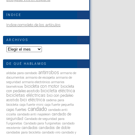
ÍNDICE
Indice completo de los artículos
ARCHIVOS
Archivos
DE QUÉ HABLAMOS
antirrobos
aldaba para candado
armario de
documentos
armario de escopeta
armario de
seguridad
armario electrónico
armarios
bicicleta con motor
bicicleta
biométricos
bicicleta eléctrica
con pedaleo asistido
bicicletas eléctricas
bici con pedaleo
bici eléctrica
asistido
cadena para
bicicleta
caja fuerte mini
caja fuerte pequeña
candado
cajas fuertes
candado anti
candado de
cizalla
candado anti napoleon
seguridad
Candado de seguridad para
furgonetas
Candado para furgonetas
candado
candados
candados de doble
resistente
candados para bicicleta
candado viro
candado y