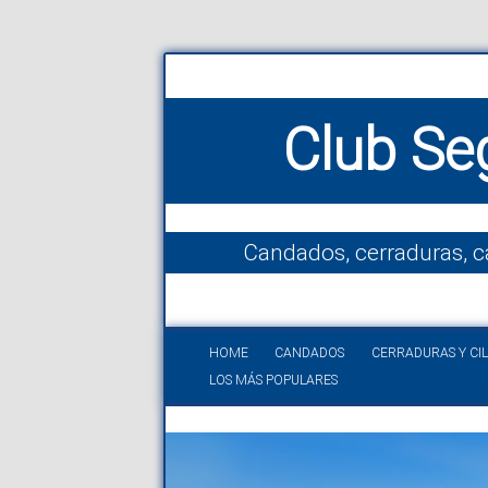
Club Se
Candados, cerraduras, c
HOME
CANDADOS
CERRADURAS Y CI
LOS MÁS POPULARES