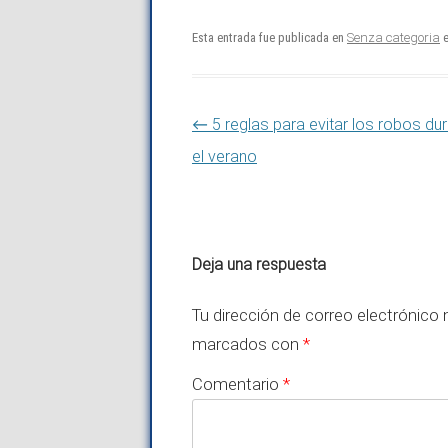
Esta entrada fue publicada en
Senza categoria
e
Navegación de entradas
←
5 reglas para evitar los robos du
el verano
Deja una respuesta
Tu dirección de correo electrónico 
marcados con
*
Comentario
*