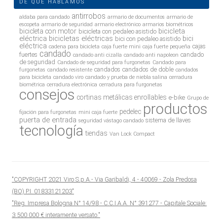
DE QUÉ HABLAMOS
antirrobos
aldaba para candado
armario de documentos
armario de
escopeta
armario de seguridad
armario electrónico
armarios biométricos
bicicleta
bicicleta con motor
bicicleta con pedaleo asistido
eléctrica
bicicletas eléctricas
bici
bici con pedaleo asistido
eléctrica
cajas
cadena para bicicleta
caja fuerte mini
caja fuerte pequeña
candado
fuertes
candado
candado anti cizalla
candado anti napoleon
de seguridad
Candado de seguridad para furgonetas
Candado para
candados
candados de doble
furgonetas
candado resistente
candados
para bicicleta
candado viro
candado y prueba de niebla salina
cerradura
biométrica
cerradura electrónica
cerradura para furgonetas
consejos
cortinas metálicas enrollables
e-bike
Grupo de
productos
pedelec
fijación para furgonetas
mini caja fuerte
puerta de entrada
sistema de llaves
seguridad vástago candado
tecnología
tiendas
Van Lock Compact
"COPYRIGHT 2021 Viro S.p.A.- Via Garibaldi, 4 - 40069 - Zola Predosa
(BO) P.I. 01833121203"
"Reg. Impresa Bologna N° 14/98 - C.C.I.A.A. N° 391277 - Capitale Sociale:
3.500.000 € interamente versato."