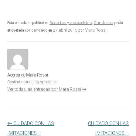
Esta entrada se publicó en
Bicicletas y motocicletas
,
Candados
y está
27 abril 2015
Mara Rossi
etiquetada con
candado
en
por
.
Acerca de Mara Rossi
Content marketing specialist
Ver todas las entradas por Mara Rossi
→
Navegación de entradas
←
CUIDADO CON LAS
CUIDADO CON LAS
IMITACIONES –
IMITACIONES –