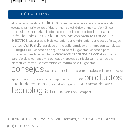
Archivos
DE QUÉ HABLAMOS
antirrobos
aldaba para candado
armario de documentos
armario de
escopeta
armario de seguridad
armario electrónico
armarios biométricos
bicicleta
bicicleta con motor
bicicleta con pedaleo asistido
eléctrica
bicicletas eléctricas
bici
bici con pedaleo asistido
eléctrica
cajas
cadena para bicicleta
caja fuerte mini
caja fuerte pequeña
candado
fuertes
candado
candado anti cizalla
candado anti napoleon
de seguridad
Candado de seguridad para furgonetas
Candado para
candados
candados de doble
furgonetas
candado resistente
candados
para bicicleta
candado viro
candado y prueba de niebla salina
cerradura
biométrica
cerradura electrónica
cerradura para furgonetas
consejos
cortinas metálicas enrollables
e-bike
Grupo de
productos
pedelec
fijación para furgonetas
mini caja fuerte
puerta de entrada
sistema de llaves
seguridad vástago candado
tecnología
tiendas
Van Lock Compact
"COPYRIGHT 2021 Viro S.p.A.- Via Garibaldi, 4 - 40069 - Zola Predosa
(BO) P.I. 01833121203"