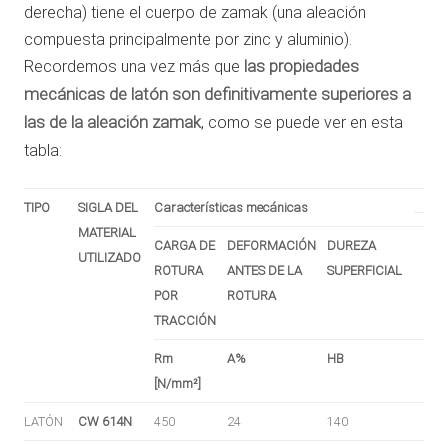
derecha) tiene el cuerpo de zamak (una aleación
compuesta principalmente por zinc y aluminio).
Recordemos una vez más que
las propiedades
mecánicas de latón son definitivamente superiores a
las de la aleación zamak
, como se puede ver en esta
tabla:
TIPO
SIGLA DEL
Características mecánicas
MATERIAL
CARGA DE
DEFORMACIÓN
DUREZA
UTILIZADO
ROTURA
ANTES DE LA
SUPERFICIAL
POR
ROTURA
TRACCIÓN
Rm
A%
HB
[N/mm²]
LATÓN
CW 614N
450
24
140