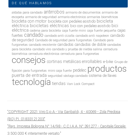
DE QUÉ HABLAMOS
antirrobos
aldaba para candado
armario de documentos
armario de
escopeta
armario de seguridad
armario electrónico
armarios biométricos
bicicleta
bicicleta con motor
bicicleta con pedaleo asistido
eléctrica
bicicletas eléctricas
bici
bici con pedaleo asistido
eléctrica
cajas
cadena para bicicleta
caja fuerte mini
caja fuerte pequeña
candado
fuertes
candado
candado anti cizalla
candado anti napoleon
de seguridad
Candado de seguridad para furgonetas
Candado para
candados
candados de doble
furgonetas
candado resistente
candados
para bicicleta
candado viro
candado y prueba de niebla salina
cerradura
biométrica
cerradura electrónica
cerradura para furgonetas
consejos
cortinas metálicas enrollables
e-bike
Grupo de
productos
pedelec
fijación para furgonetas
mini caja fuerte
puerta de entrada
sistema de llaves
seguridad vástago candado
tecnología
tiendas
Van Lock Compact
"COPYRIGHT 2021 Viro S.p.A.- Via Garibaldi, 4 - 40069 - Zola Predosa
(BO) P.I. 01833121203"
"Reg. Impresa Bologna N° 14/98 - C.C.I.A.A. N° 391277 - Capitale Sociale:
3.500.000 € interamente versato."