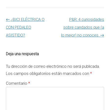
Navegación de entradas
←
¿BICI ELÉCTRICA O
P&R: 4 curiosidades
CON PEDALEO
sobre candados que (a
ASISTIDO?
lo mejor) no conoces.
→
Deja una respuesta
Tu dirección de correo electrónico no será publicada.
Los campos obligatorios están marcados con
*
Comentario
*