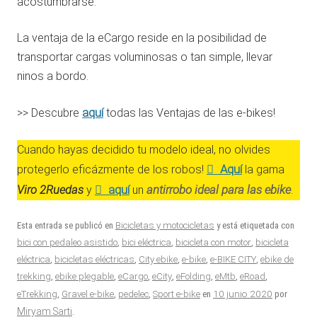
acostumbrarse.
La ventaja de la eCargo reside en la posibilidad de
transportar cargas voluminosas o tan simple, llevar
ninos a bordo.
aquí
>> Descubre
todas las Ventajas de las e-bikes!
Cuando hayas decidido tu modelo ideal, no olvides
Aquí
protegerlo eficázmente de los robos!
la gama
aquí
antirrobo ideal para las ebike
Viro 2Ruedas
y
un
.
Esta entrada se publicó en
Bicicletas y motocicletas
y está etiquetada con
bici con pedaleo asistido
,
bici eléctrica
,
bicicleta con motor
,
bicicleta
eléctrica
,
bicicletas eléctricas
,
City ebike
,
e-bike
,
e-BIKE CITY
,
ebike de
trekking
,
ebike plegable
,
eCargo
,
eCity
,
eFolding
,
eMtb
,
eRoad
,
10 junio 2020
eTrekking
,
Gravel e-bike
,
pedelec
,
Sport e-bike
en
por
Miryam Sarti
.