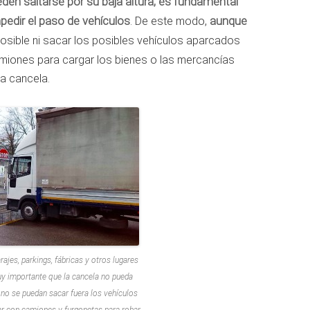
en saltarse por su baja altura, es fundamental
pedir el paso de vehículos
. De este modo,
aunque
posible ni sacar los posibles vehículos aparcados
amiones para cargar los bienes o las mercancías
la cancela.
ajes, parkings, fábricas y otros lugares
uy importante que la cancela no pueda
e no se puedan sacar fuera los vehículos
ar con camiones y furgonetas para robar