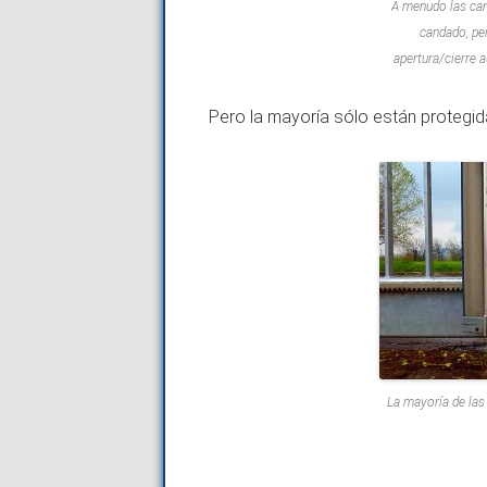
A menudo las can
candado, per
apertura/cierre 
Pero la mayoría sólo están protegid
La mayoría de las