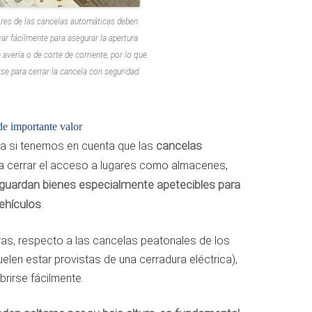
ores de las cancelas automáticas deben
ar fácilmente para asegurar la apertura
avería o de corte de corriente, por lo que
rse para cerrar la cancela con seguridad.
de importante valor
ca si tenemos en cuenta que las
cancelas
ra cerrar el acceso a lugares como almacenes,
guardan bienes especialmente apetecibles para
ehículos
.
as, respecto a las cancelas peatonales de los
len estar provistas de una cerradura eléctrica),
rirse fácilmente.