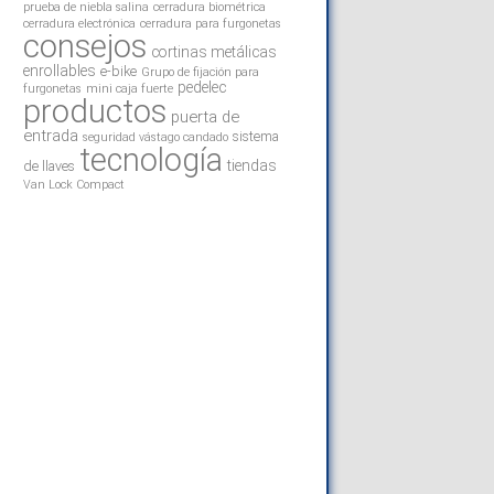
prueba de niebla salina
cerradura biométrica
cerradura electrónica
cerradura para furgonetas
consejos
cortinas metálicas
enrollables
e-bike
Grupo de fijación para
pedelec
furgonetas
mini caja fuerte
productos
puerta de
entrada
sistema
seguridad vástago candado
tecnología
tiendas
de llaves
Van Lock Compact