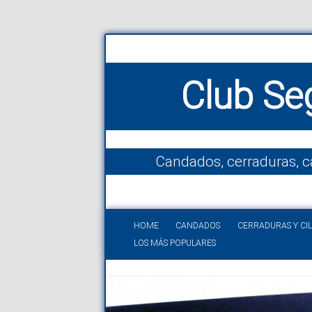
Club Se
Candados, cerraduras, c
HOME
CANDADOS
CERRADURAS Y CI
LOS MÁS POPULARES