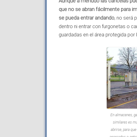
Aunque a menudo las cancelas pued
que no se abran fácilmente para im
se pueda entrar andando
, no será 
dentro ni entrar con furgonetas o c
guardadas en el área protegida por 
En almacenes, gar
similares es m
abrirse, para qu
aparcados o entr