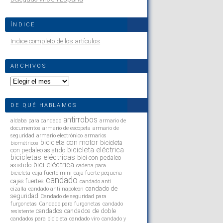
ÍNDICE
Indice completo de los artículos
ARCHIVOS
Archivos
DE QUÉ HABLAMOS
antirrobos
aldaba para candado
armario de
documentos
armario de escopeta
armario de
seguridad
armario electrónico
armarios
bicicleta con motor
bicicleta
biométricos
bicicleta eléctrica
con pedaleo asistido
bicicletas eléctricas
bici con pedaleo
bici eléctrica
asistido
cadena para
bicicleta
caja fuerte mini
caja fuerte pequeña
candado
cajas fuertes
candado anti
candado de
cizalla
candado anti napoleon
seguridad
Candado de seguridad para
furgonetas
Candado para furgonetas
candado
candados
candados de doble
resistente
candados para bicicleta
candado viro
candado y