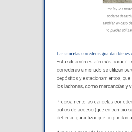
Por ley, los mot
poderse desactiv
también en caso de 
no pueden utiliza
Las cancelas correderas guardan bienes 
Esta situación es aún más paradóji
correderas
a menudo se utilizan pa
depósitos y estacionamientos, que
los ladrones, como mercancías y v
Precisamente las cancelas correder
patios de acceso (que en cambio sue
deberían garantizar que no puedan ab