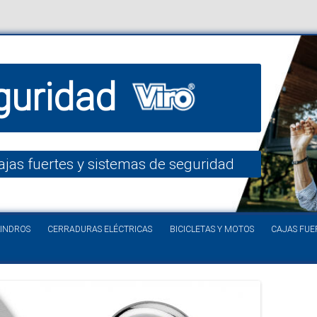
guridad
ajas fuertes y sistemas de seguridad
Saltar al contenido
LINDROS
CERRADURAS ELÉCTRICAS
BICICLETAS Y MOTOS
CAJAS FUE