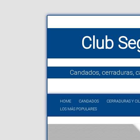
Club Se
Candados, cerraduras, c
HOME
CANDADOS
CERRADURAS Y CI
LOS MÁS POPULARES