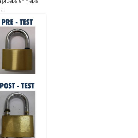
a prueba en niebla
na.