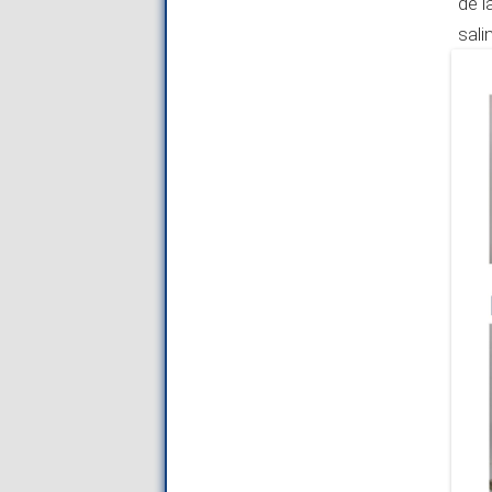
de l
sali