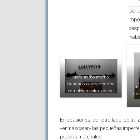
Cand
impo
desp
niebl
Mecanismo interno
Candado de importación
imp
completamente oxidado
d’i
En ocasiones, por otro lado, se uti
«enmascarar» las pequeñas imperfec
propios materiales.