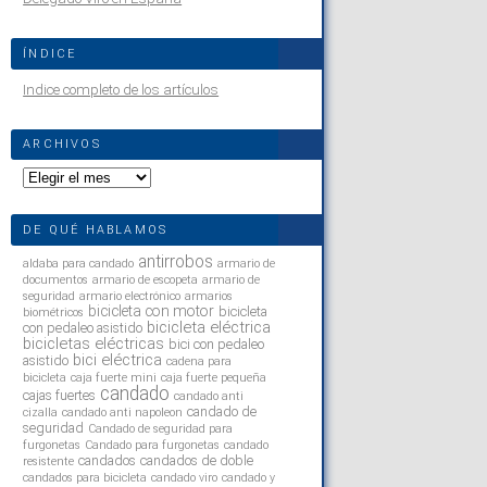
ÍNDICE
Indice completo de los artículos
ARCHIVOS
Archivos
DE QUÉ HABLAMOS
antirrobos
aldaba para candado
armario de
documentos
armario de escopeta
armario de
seguridad
armario electrónico
armarios
bicicleta con motor
bicicleta
biométricos
bicicleta eléctrica
con pedaleo asistido
bicicletas eléctricas
bici con pedaleo
bici eléctrica
asistido
cadena para
bicicleta
caja fuerte mini
caja fuerte pequeña
candado
cajas fuertes
candado anti
candado de
cizalla
candado anti napoleon
seguridad
Candado de seguridad para
furgonetas
Candado para furgonetas
candado
candados
candados de doble
resistente
candados para bicicleta
candado viro
candado y