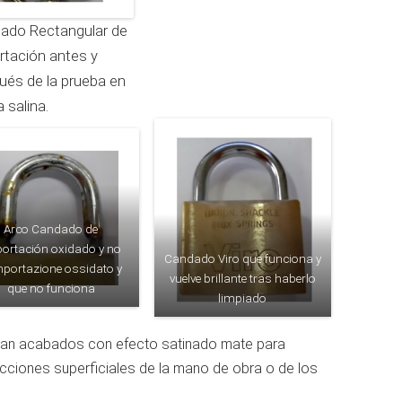
ado Rectangular de
rtación antes y
ués de la prueba en
a salina.
Arco Candado de
ortación oxidado y no
Candado Viro que funciona y
mportazione ossidato y
vuelve brillante tras haberlo
que no funciona
limpiado
lizan acabados con efecto satinado mate para
ciones superficiales de la mano de obra o de los