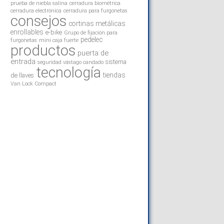
prueba de niebla salina
cerradura biométrica
cerradura electrónica
cerradura para furgonetas
consejos
cortinas metálicas
enrollables
e-bike
Grupo de fijación para
pedelec
furgonetas
mini caja fuerte
productos
puerta de
entrada
sistema
seguridad vástago candado
tecnología
tiendas
de llaves
Van Lock Compact