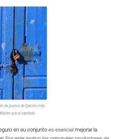
lo de puntos de fijación más
débiles que el candado.
seguro en su conjunto
es esencial
mejorar la
ón
. Por este motivo los principales productores de