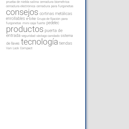
prueba de niebla salina
cerradura biométrica
cerradura electrónica
cerradura para furgonetas
consejos
cortinas metálicas
enrollables
e-bike
Grupo de fijación para
pedelec
furgonetas
mini caja fuerte
productos
puerta de
entrada
sistema
seguridad vástago candado
tecnología
tiendas
de llaves
Van Lock Compact