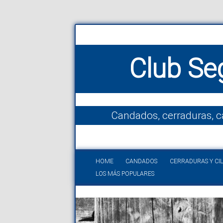
Club Se
Candados, cerraduras, c
HOME
CANDADOS
CERRADURAS Y CI
LOS MÁS POPULARES