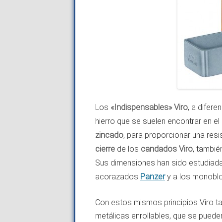
Los
«Indispensables» Viro
, a difer
hierro que se suelen encontrar en e
zincado
, para proporcionar una res
cierre
de los
candados Viro
, tambié
Sus dimensiones han sido estudiada
Panzer
acorazados
y a los monob
Con estos mismos principios Viro tam
metálicas enrollables, que se puede