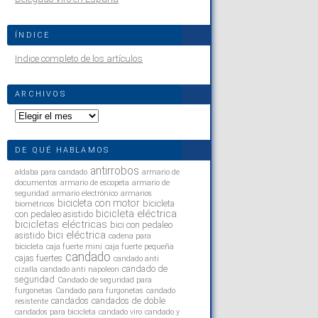
ÍNDICE
Indice completo de los artículos
ARCHIVOS
Archivos
DE QUÉ HABLAMOS
antirrobos
aldaba para candado
armario de
documentos
armario de escopeta
armario de
seguridad
armario electrónico
armarios
bicicleta con motor
bicicleta
biométricos
bicicleta eléctrica
con pedaleo asistido
bicicletas eléctricas
bici con pedaleo
bici eléctrica
asistido
cadena para
bicicleta
caja fuerte mini
caja fuerte pequeña
candado
cajas fuertes
candado anti
candado de
cizalla
candado anti napoleon
seguridad
Candado de seguridad para
furgonetas
Candado para furgonetas
candado
candados
candados de doble
resistente
candados para bicicleta
candado viro
candado y